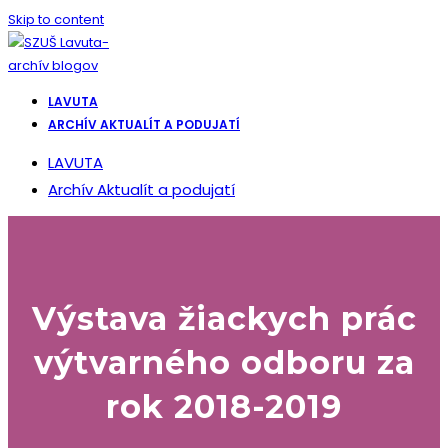
Skip to content
LAVUTA
ARCHÍV AKTUALÍT A PODUJATÍ
LAVUTA
Archív Aktualít a podujatí
Výstava žiackych prác
výtvarného odboru za
rok 2018-2019