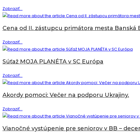
Romano
Nádherné
Zobraziť...
jilo
práce
v
našich
pondelkovom
Cena od II. zástupcu primátora mesta Banská B
žiakov
teleráne!
poputovali
Cena
Zobraziť...
do
od
výtvarnej
II.
súťaže.
Súťaž MOJA PLANÉTA v SC Európa
zástupcu
primátora
Súťaž
Zobraziť...
mesta
MOJA
Banská
PLANÉTA
Bystrica
Akordy pomoci: Večer na podporu Ukrajiny.
v
Ing.
SC
Martina
Akordy
Zobraziť...
Európa
Majlinga
pomoci:
–
Večer
Poďakovanie
Vianočné vystúpenie pre seniorov v BB – dec
na
sa
podporu