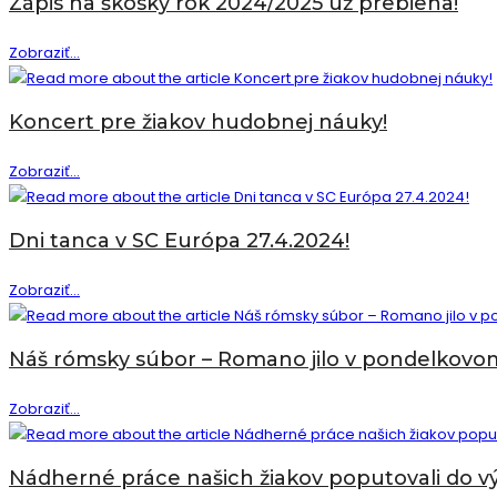
Zápis na škoský rok 2024/2025 už prebieha!
Zápis
Zobraziť...
na
škoský
Koncert pre žiakov hudobnej náuky!
rok
2024/2025
Koncert
Zobraziť...
už
pre
prebieha!
žiakov
Dni tanca v SC Európa 27.4.2024!
hudobnej
náuky!
Dni
Zobraziť...
tanca
v
Náš rómsky súbor – Romano jilo v pondelkovom
SC
Európa
Náš
Zobraziť...
27.4.2024!
rómsky
súbor
Nádherné práce našich žiakov poputovali do vý
–