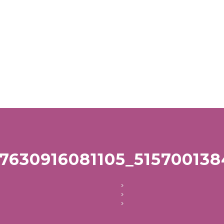
47630916081105_51570013
>
>
>