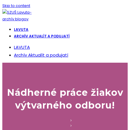
Skip to content
LAVUTA
ARCHÍV AKTUALÍT A PODUJATÍ
LAVUTA
Archív Aktualít a podujatí
Nádherné práce žiakov
výtvarného odboru!
>
>