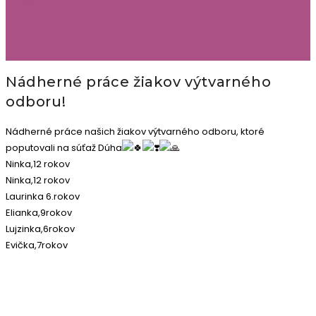
Nádherné práce žiakov výtvarného
odboru!
Nádherné práce našich žiakov výtvarného odboru, ktoré
poputovali na súťaž Dúha
Ninka,12 rokov
Ninka,12 rokov
Laurinka 6.rokov
Elianka,9rokov
Lujzinka,6rokov
Evička,7rokov