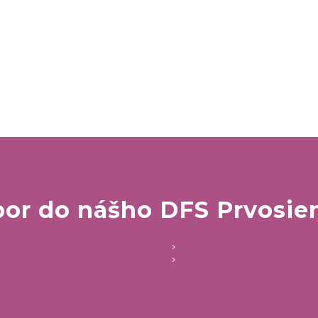
or do nášho DFS Prvosie
>
>