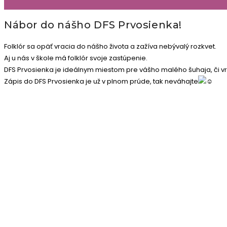
Nábor do nášho DFS Prvosienka!
Folklór sa opäť vracia do nášho života a zažíva nebývalý rozkvet.
Aj u nás v škole má folklór svoje zastúpenie.
DFS Prvosienka je ideálnym miestom pre vášho malého šuhaja, či vrk
Zápis do DFS Prvosienka je už v plnom prúde, tak neváhajte